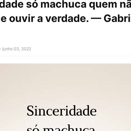
idade só machuca quem n
e ouvir a verdade. — Gabri
-
junho 03, 2022