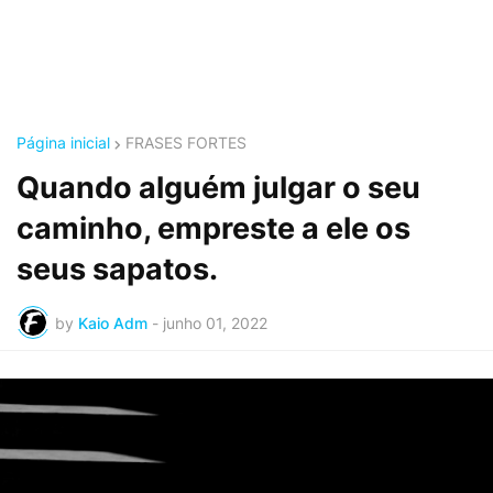
Página inicial
FRASES FORTES
Quando alguém julgar o seu
caminho, empreste a ele os
seus sapatos.
by
Kaio Adm
-
junho 01, 2022